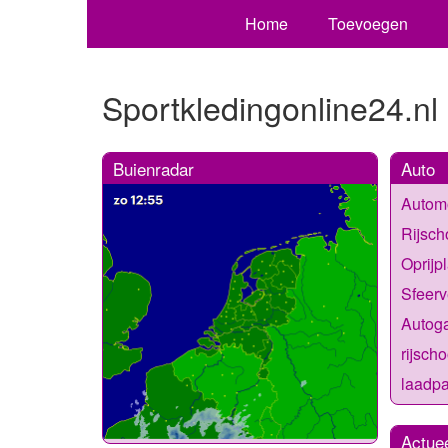
Home
Toevoegen
Sportkledingonline24.nl
Buienradar
Auto
Automo
Rijsc
Oprijp
Sfeerv
Autoga
rijsch
laadpa
Actue