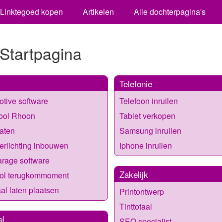
Linktegoed kopen
Artikelen
Alle dochterpagina's
 Startpagina
Telefonie
tive software
Telefoon inruilen
hool Rhoon
Tablet verkopen
laten
Samsung inruilen
erlichting inbouwen
Iphone inruilen
rage software
Zakelijk
ool terugkommoment
al laten plaatsen
Printontwerp
Tinttotaal
el
SEO specialist