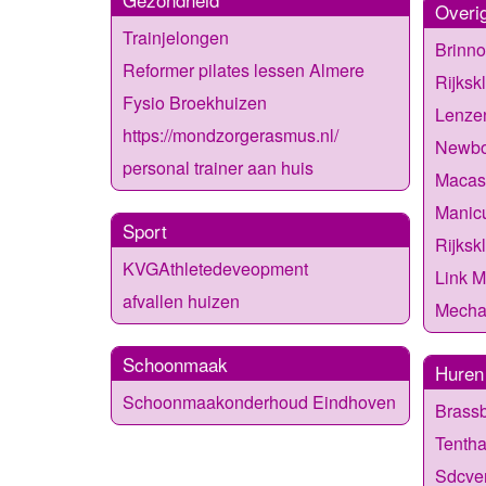
Overi
Trainjelongen
Brinno
Reformer pilates lessen Almere
Rijksk
Fysio Broekhuizen
Lenze
https://mondzorgerasmus.nl/
Newbo
personal trainer aan huis
Macas
Manic
Sport
Rijksk
KVGAthletedeveopment
Link 
afvallen huizen
Mecha
Schoonmaak
Huren
Schoonmaakonderhoud Eindhoven
Brass
Tentha
Sdcve