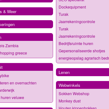
Dockequipment
s & Weer
Turak
Jaarrekeningcontrole
keringen
Turak
Jaarrekeningcontrole
n
Bedrijfsruimte huren
eis Zambia
Gepersonaliseerde shotjes
 hopping greece
energieopslag agrarisch bedri
it
Lenen
ybike
deren en overnachten
Webwinkels
arderwijk
Sokken Webshop
 huren veluwe
Monkey dust
Houten kippenhokken