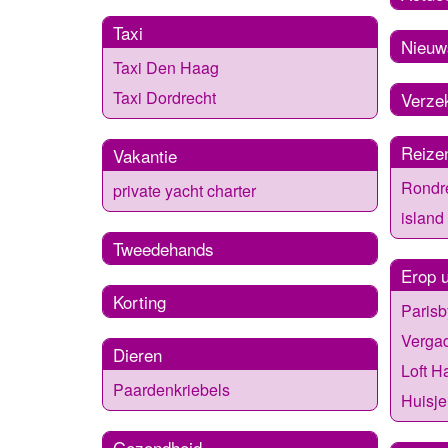
Taxi
Nieuw
Taxi Den Haag
Taxi Dordrecht
Verze
Reize
Vakantie
Rondr
private yacht charter
island
Tweedehands
Erop u
Korting
Parisb
Verga
Dieren
Loft H
Paardenkriebels
Huisje
Gezondheid