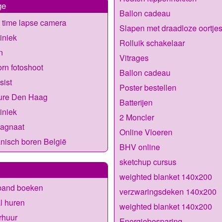
ge
Ballon cadeau
 time lapse camera
Slapen met draadloze oortje
liniek
Rolluik schakelaar
n
Vitrages
rn fotoshoot
Ballon cadeau
sist
Poster bestellen
ure Den Haag
Batterijen
liniek
2 Moncler
Magnaat
Online Vloeren
nisch boren België
BHV online
sketchup cursus
weighted blanket 140x200
band boeken
verzwaringsdeken 140x200
l huren
weighted blanket 140x200
rhuur
Energiebesparing