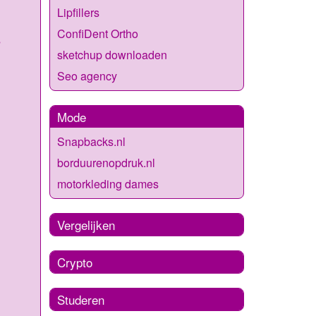
Lipfillers
ConfiDent Ortho
s
sketchup downloaden
Seo agency
Mode
Snapbacks.nl
borduurenopdruk.nl
motorkleding dames
Vergelijken
Crypto
Studeren